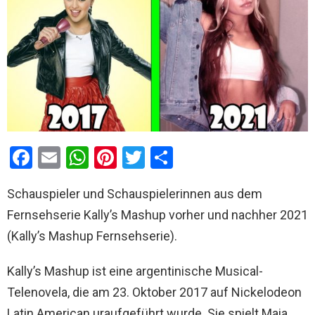
F
E
W
Pi
T
T
a
m
h
nt
wi
eil
Schauspieler und Schauspielerinnen aus dem
ce
ail
at
er
tt
e
Fernsehserie Kally’s Mashup vorher und nachher 2021
b
s
es
er
n
(Kally’s Mashup Fernsehserie).
o
A
t
o
p
Kally’s Mashup ist eine argentinische Musical-
k
p
Telenovela, die am 23. Oktober 2017 auf Nickelodeon
Latin American uraufgeführt wurde. Sie spielt Maia