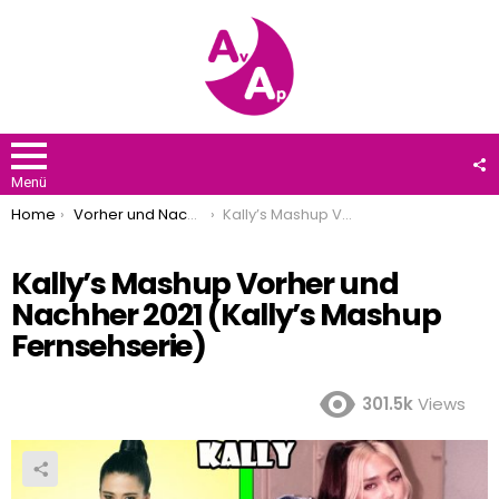
F
U
Menü
You are here:
Home
Vorher und Nachher 2021
Kally’s Mashup Vorher und Nachher 2021 (Kally’s Mashup Fernsehserie)
Kally’s Mashup Vorher und
Nachher 2021 (Kally’s Mashup
Fernsehserie)
301.5k
Views