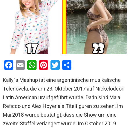
F
E
W
Pi
T
T
a
m
h
nt
wi
eil
Kally´s Mashup ist eine argentinische musikalische
ce
ail
at
er
tt
e
Telenovela, die am 23. Oktober 2017 auf Nickelodeon
b
s
es
er
n
Latin American uraufgeführt wurde. Darin sind Maia
o
A
t
Reficco und Alex Hoyer als Titelfiguren zu sehen. Im
o
p
Mai 2018 wurde bestätigt, dass die Show um eine
k
p
zweite Staffel verlängert wurde. Im Oktober 2019