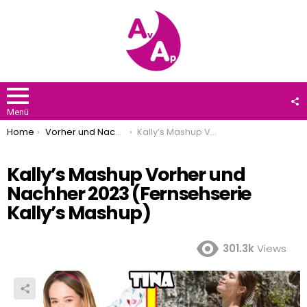
F
U
Menü
You are here:
Home
Vorher und Nachher 2023
Kally’s Mashup Vorher und Nachher 2023 (Fernsehserie Kally’s Mashup)
Kally’s Mashup Vorher und
Nachher 2023 (Fernsehserie
Kally’s Mashup)
301.3k
Views