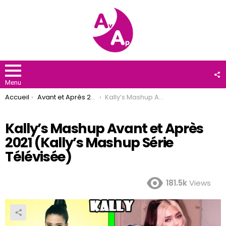
F
U
Menu
You are here:
Accueil
Avant et Après 2021
Kally’s Mashup Avant et Après 2021 (Kally’s Mashup Série Télévisée)
Kally’s Mashup Avant et Après
2021 (Kally’s Mashup Série
Télévisée)
181.5k
Views