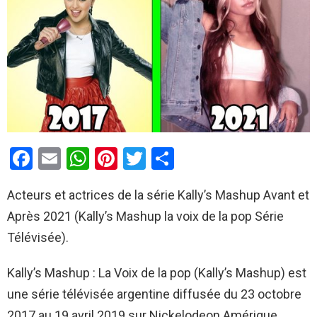
F
E
W
Pi
T
P
a
m
h
nt
wi
ar
Acteurs et actrices de la série Kally’s Mashup Avant et
ce
ail
at
er
tt
ta
Après 2021 (Kally’s Mashup la voix de la pop Série
b
s
es
er
g
Télévisée).
o
A
t
er
o
p
Kally’s Mashup : La Voix de la pop (Kally’s Mashup) est
k
p
une série télévisée argentine diffusée du 23 octobre
2017 au 19 avril 2019 sur Nickelodeon Amérique