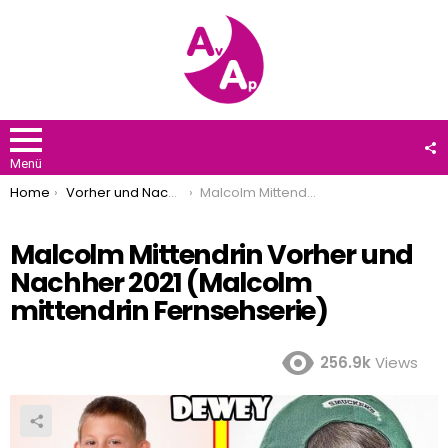
F
U
Menü
You are here:
Home
Vorher und Nachher 2021
Malcolm Mittendrin Vorher und Nachher 2021 (Malcolm mittendrin Fernsehserie)
Malcolm Mittendrin Vorher und
Nachher 2021 (Malcolm
mittendrin Fernsehserie)
256.9k
Views