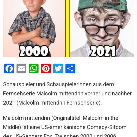
F
E
W
Pi
T
T
a
m
h
nt
wi
eil
Schauspieler und Schauspielerinnen aus dem
ce
ail
at
er
tt
e
Fernsehserie Malcolm mittendrin vorher und nachher
b
s
es
er
n
2021 (Malcolm mittendrin Fernsehserie).
o
A
t
o
p
Malcolm mittendrin (Originaltitel: Malcolm in the
k
p
Middle) ist eine US-amerikanische Comedy-Sitcom
des US-Senders Fox. Zwischen 2000 und 2006