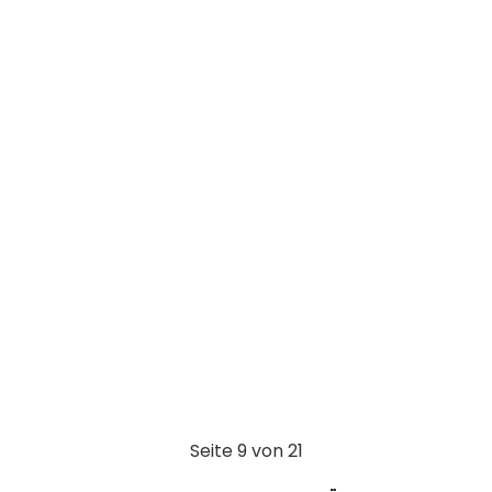
o
A
t
o
p
k
p
Seite 9 von 21