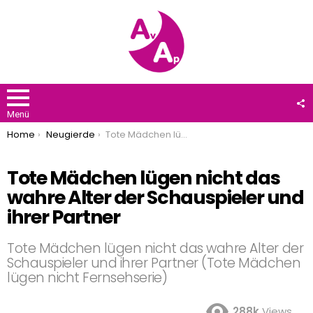
F
U
Menü
You are here:
Home
Neugierde
Tote Mädchen lügen nicht das wahre Alter der Schauspieler und ihrer Partner
Tote Mädchen lügen nicht das
wahre Alter der Schauspieler und
ihrer Partner
Tote Mädchen lügen nicht das wahre Alter der
Schauspieler und ihrer Partner (Tote Mädchen
lügen nicht Fernsehserie)
288k
Views