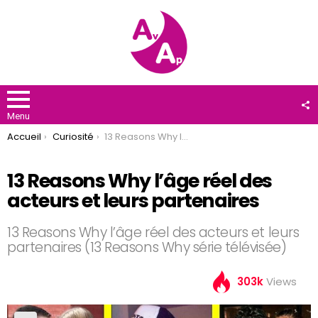
F
U
Menu
You are here:
Accueil
Curiosité
13 Reasons Why l’âge réel des acteurs et leurs partenaires
13 Reasons Why l’âge réel des
acteurs et leurs partenaires
13 Reasons Why l’âge réel des acteurs et leurs
partenaires (13 Reasons Why série télévisée)
303k
Views