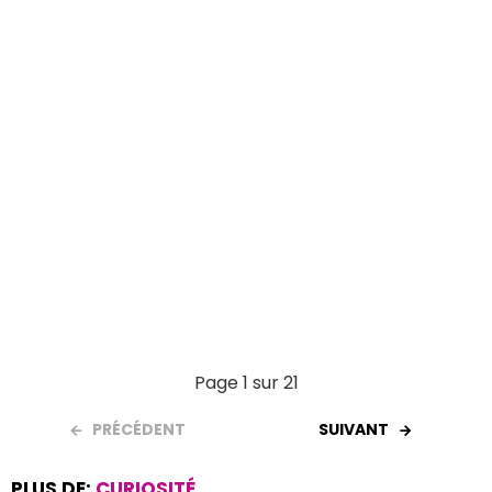
k
p
Page 1 sur 21
PRÉCÉDENT
SUIVANT
PLUS DE:
CURIOSITÉ