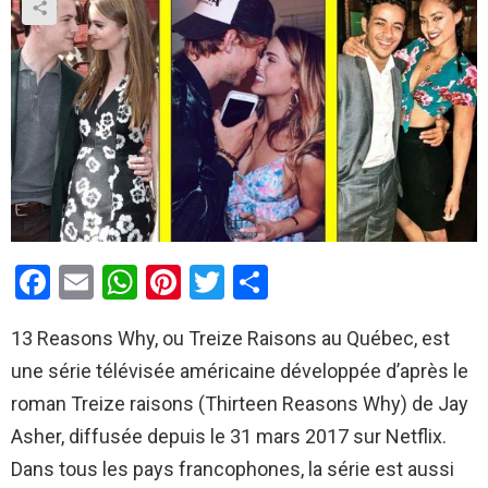
F
E
W
Pi
T
P
a
m
h
nt
wi
ar
13 Reasons Why, ou Treize Raisons au Québec, est
ce
ail
at
er
tt
ta
une série télévisée américaine développée d’après le
b
s
es
er
g
roman Treize raisons (Thirteen Reasons Why) de Jay
o
A
t
er
Asher, diffusée depuis le 31 mars 2017 sur Netflix.
o
p
Dans tous les pays francophones, la série est aussi