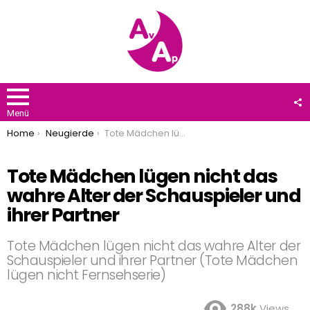
F
U
Menü
You are here:
Home
Neugierde
Tote Mädchen lügen nicht das wahre Alter der Schauspieler und ihrer Partner
Tote Mädchen lügen nicht das
wahre Alter der Schauspieler und
ihrer Partner
Tote Mädchen lügen nicht das wahre Alter der
Schauspieler und ihrer Partner (Tote Mädchen
lügen nicht Fernsehserie)
288k
Views