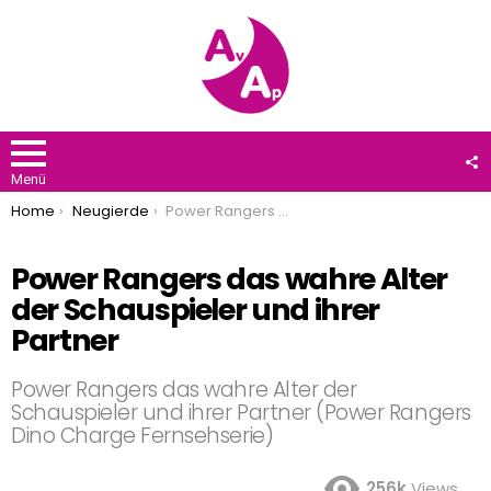
F
U
Menü
You are here:
Home
Neugierde
Power Rangers das wahre Alter der Schauspieler und ihrer Partner
Power Rangers das wahre Alter
der Schauspieler und ihrer
Partner
Power Rangers das wahre Alter der
Schauspieler und ihrer Partner (Power Rangers
Dino Charge Fernsehserie)
256k
Views