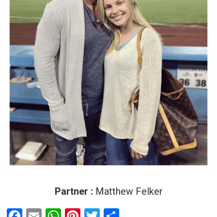
Partner :
Matthew Felker
F
E
W
Pi
T
T