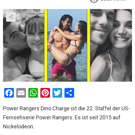
F
E
W
Pi
T
T
a
m
h
nt
wi
eil
Power Rangers Dino Charge ist die 22. Staffel der US-
ce
ail
at
er
tt
e
Fernsehserie Power Rangers. Es ist seit 2015 auf
b
s
es
er
n
Nickelodeon.
o
A
t