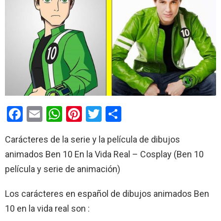
F
E
W
Pi
T
C
a
m
h
nt
wi
o
Carácteres de la serie y la película de dibujos
ce
ail
at
er
tt
m
animados Ben 10 En la Vida Real – Cosplay (Ben 10
b
s
es
er
p
película y serie de animación)
o
A
t
ar
o
p
tir
Los carácteres en español de dibujos animados Ben
k
p
10 en la vida real son :