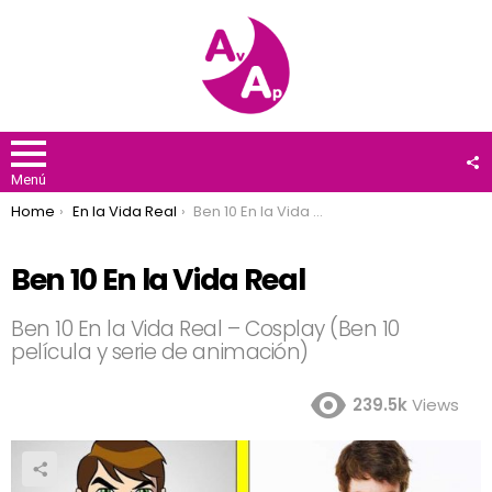
F
U
Menú
You are here:
Home
En la Vida Real
Ben 10 En la Vida Real
Ben 10 En la Vida Real
Ben 10 En la Vida Real – Cosplay (Ben 10
película y serie de animación)
239.5k
Views