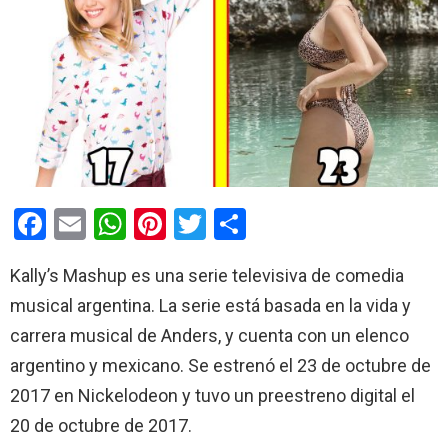
F
E
W
Pi
T
C
a
m
h
nt
wi
o
Kally’s Mashup es una serie televisiva de comedia
ce
ail
at
er
tt
m
musical argentina. La serie está basada en la vida y
b
s
es
er
p
carrera musical de Anders, y cuenta con un elenco
o
A
t
ar
argentino y mexicano. Se estrenó el 23 de octubre de
o
p
tir
2017 en Nickelodeon​ y tuvo un preestreno digital el
k
p
20 de octubre de 2017.​