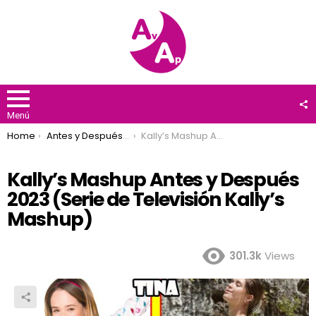
F
U
Menú
You are here:
Home
Antes y Después 2023
Kally’s Mashup Antes y Después 2023 (Serie de Televisión Kally’s Mashup)
Kally’s Mashup Antes y Después
2023 (Serie de Televisión Kally’s
Mashup)
301.3k
Views