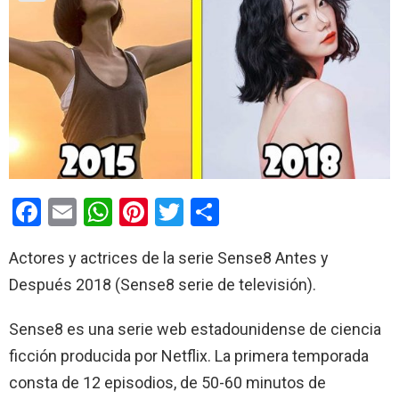
F
E
W
Pi
T
C
a
m
h
nt
wi
o
Actores y actrices de la serie Sense8 Antes y
ce
ail
at
er
tt
m
Después 2018 (Sense8 serie de televisión).
b
s
es
er
p
o
A
t
ar
Sense8 es una serie web estadounidense de ciencia
o
p
tir
ficción producida por Netflix.​ La primera temporada
k
p
consta de 12 episodios, de 50-60 minutos de