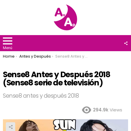
F
U
Menú
You are here:
Home
Antes y Después
Sense8 Antes y Después 2018 (Sense8 serie de televisión)
Sense8 Antes y Después 2018
(Sense8 serie de televisión)
Sense8 antes y después 2018
294.9k
Views