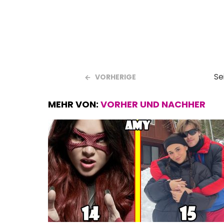
k
p
Se
VORHERIGE
MEHR VON:
VORHER UND NACHHER