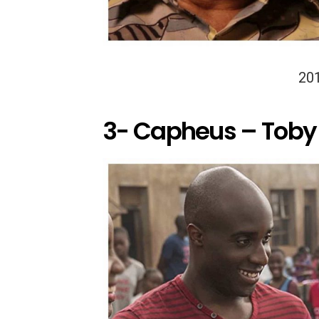
20
3- Capheus – Tob