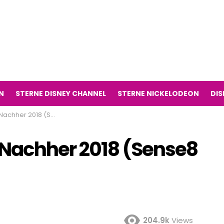
N
STERNE DISNEY CHANNEL
STERNE NICKELODEON
DIS
8 (Sense8 Fernsehserie)
 Nachher 2018 (Sense8
204.9k
Views