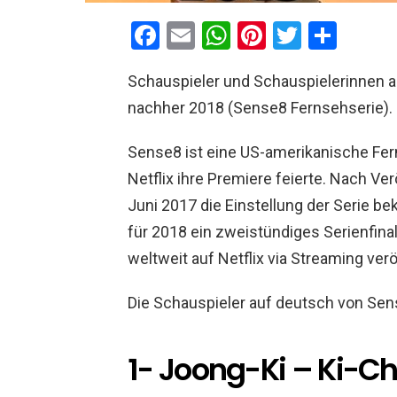
F
E
W
Pi
T
T
a
m
h
nt
wi
eil
Schauspieler und Schauspielerinnen 
ce
ail
at
er
tt
e
nachher 2018 (Sense8 Fernsehserie).
b
s
es
er
n
o
A
t
Sense8 ist eine US-amerikanische Fern
o
p
Netflix ihre Premiere feierte. Nach Ver
k
p
Juni 2017 die Einstellung der Serie 
für 2018 ein zweistündiges Serienfina
weltweit auf Netflix via Streaming ver
Die Schauspieler auf deutsch von Sen
1- Joong-Ki – Ki-C