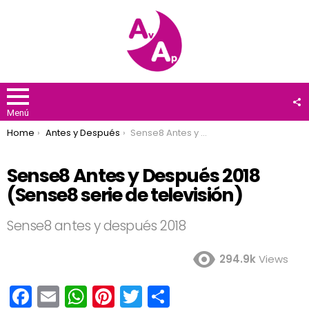
F
U
Menú
You are here:
Home
Antes y Después
Sense8 Antes y Después 2018 (Sense8 serie de televisión)
Sense8 Antes y Después 2018
(Sense8 serie de televisión)
Sense8 antes y después 2018
294.9k
Views
F
E
W
Pi
T
C