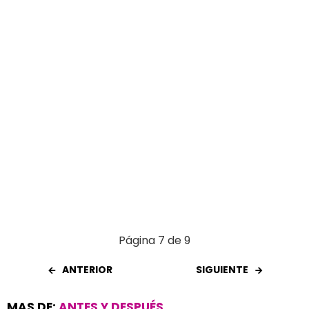
k
p
Página 7 de 9
ANTERIOR
SIGUIENTE
MAS DE:
ANTES Y DESPUÉS