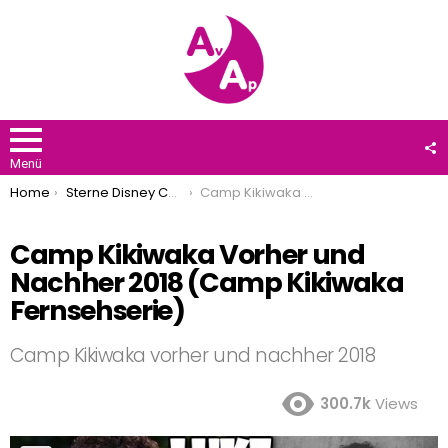
F
U
Menü
You are here:
Home
Sterne Disney Channel
Camp Kikiwaka Vorher und Nachher 2018 (Camp Kikiwaka Fernsehserie)
Camp Kikiwaka Vorher und
Nachher 2018 (Camp Kikiwaka
Fernsehserie)
Camp Kikiwaka vorher und nachher 2018
300.7k
Views