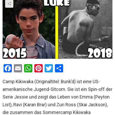
F
E
W
Pi
T
T
a
m
h
nt
wi
eil
Camp Kikiwaka (Originaltitel: Bunk’d) ist eine US-
ce
ail
at
er
tt
e
amerikanische Jugend-Sitcom. Sie ist ein Spin-off der
b
s
es
er
n
Serie Jessie und zeigt das Leben von Emma (Peyton
o
A
t
List), Ravi (Karan Brar) und Zuri Ross (Skai Jackson),
o
p
die zusammen das Sommercamp Kikiwaka