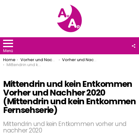
F
U
Menü
You are here:
Home
Vorher und Nachher
Vorher und Nachher 2020
Mittendrin und kein Entkommen Vorher und Nachher 2020 (Mittendrin und kein Entkommen Fernsehserie)
Mittendrin und kein Entkommen
Vorher und Nachher 2020
(Mittendrin und kein Entkommen
Fernsehserie)
Mittendrin und kein Entkommen vorher und
nachher 2020