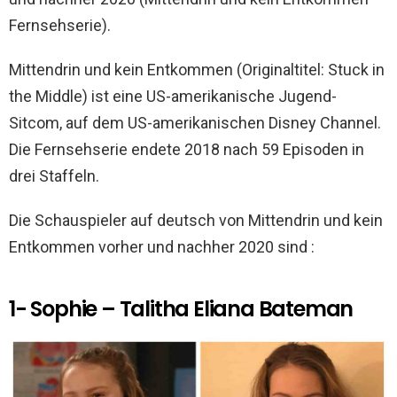
o
A
t
Fernsehserie).
o
p
k
p
Mittendrin und kein Entkommen (Originaltitel: Stuck in
the Middle) ist eine US-amerikanische Jugend-
Sitcom, auf dem US-amerikanischen Disney Channel.
Die Fernsehserie endete 2018 nach 59 Episoden in
drei Staffeln.
Die Schauspieler auf deutsch von Mittendrin und kein
Entkommen vorher und nachher 2020 sind :
1- Sophie – Talitha Eliana Bateman