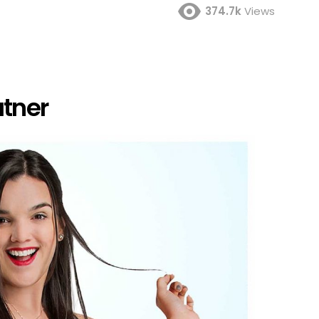
374.7k
Views
atner