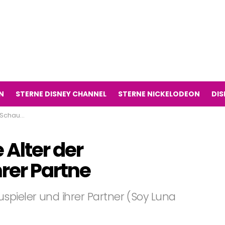
N
STERNE DISNEY CHANNEL
STERNE NICKELODEON
DIS
rer Partne
Alter der
rer Partne
spieler und ihrer Partner (Soy Luna