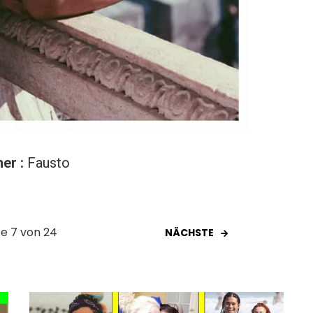
er :
Fausto
te 7 von 24
NÄCHSTE