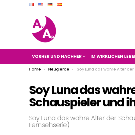
VORHER UND NACHHER
IM WIRKLICHEN LEBE
You are here:
Home
Neugierde
Soy Luna das wahre Alter der Schauspieler und ih
Soy Luna das wahre 
Schauspieler und ih
Soy Luna das wahre Alter der Schau
Fernsehserie)