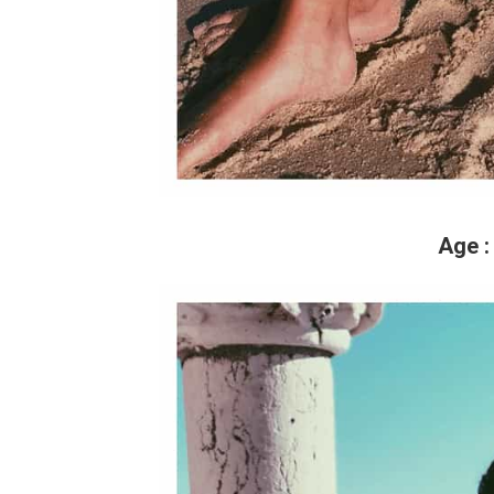
Age
: