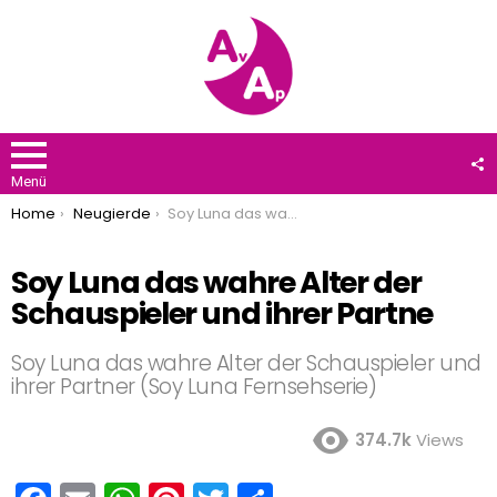
F
U
Menü
You are here:
Home
Neugierde
Soy Luna das wahre Alter der Schauspieler und ihrer Partne
Soy Luna das wahre Alter der
Schauspieler und ihrer Partne
Soy Luna das wahre Alter der Schauspieler und
ihrer Partner (Soy Luna Fernsehserie)
374.7k
Views