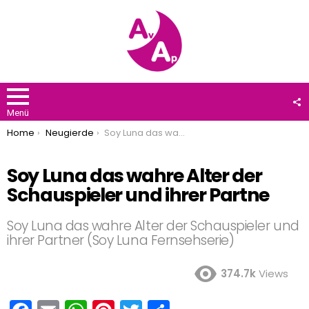
F
U
Menü
You are here:
Home
Neugierde
Soy Luna das wahre Alter der Schauspieler und ihrer Partne
Soy Luna das wahre Alter der
Schauspieler und ihrer Partne
Soy Luna das wahre Alter der Schauspieler und
ihrer Partner (Soy Luna Fernsehserie)
374.7k
Views