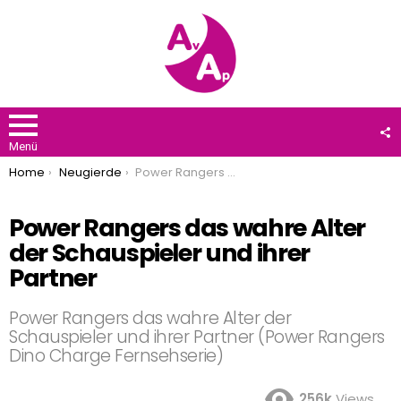
F
U
Menü
You are here:
Home
Neugierde
Power Rangers das wahre Alter der Schauspieler und ihrer Partner
Power Rangers das wahre Alter
der Schauspieler und ihrer
Partner
Power Rangers das wahre Alter der
Schauspieler und ihrer Partner (Power Rangers
Dino Charge Fernsehserie)
256k
Views