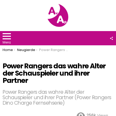
F
U
Menü
You are here:
Home
Neugierde
Power Rangers das wahre Alter der Schauspieler und ihrer Partner
Power Rangers das wahre Alter
der Schauspieler und ihrer
Partner
Power Rangers das wahre Alter der
Schauspieler und ihrer Partner (Power Rangers
Dino Charge Fernsehserie)
256k
Views