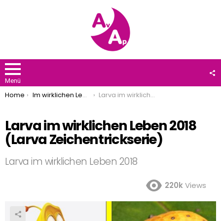
F
U
Menü
You are here:
Home
Im wirklichen Leben
Larva im wirklichen Leben 2018 (Larva Zeichentrickserie)
Larva im wirklichen Leben 2018
(Larva Zeichentrickserie)
Larva im wirklichen Leben 2018
220k
Views