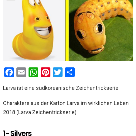
F
E
W
Pi
T
T
a
m
h
nt
wi
eil
Larva ist eine südkoreanische Zeichentrickserie.
ce
ail
at
er
tt
e
b
s
es
er
n
Charaktere aus der Karton Larva im wirklichen Leben
o
A
t
2018 (Larva Zeichentrickserie)
o
p
k
p
1- Silvers