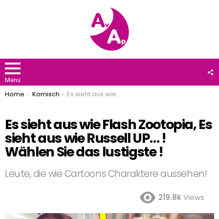
F
U
Menü
You are here:
Home
Komisch
Es sieht aus wie Flash Zootopia, Es sieht aus wie Russell UP… ! Wählen Sie das lustigste !
Es sieht aus wie Flash Zootopia, Es
sieht aus wie Russell UP… !
Wählen Sie das lustigste !
Leute, die wie Cartoons Charaktere aussehen!
219.8k
Views