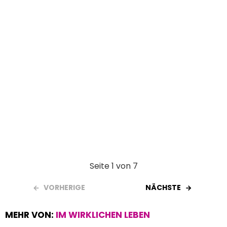
k
p
Seite 1 von 7
VORHERIGE
NÄCHSTE
MEHR VON:
IM WIRKLICHEN LEBEN