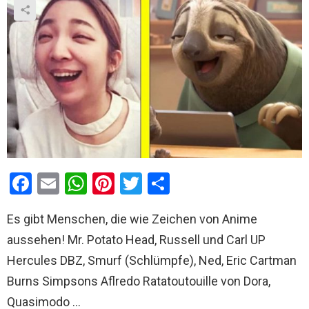
F
E
W
Pi
T
T
a
m
h
nt
wi
eil
Es gibt Menschen, die wie Zeichen von Anime
ce
ail
at
er
tt
e
aussehen! Mr. Potato Head, Russell und Carl UP
b
s
es
er
n
Hercules DBZ, Smurf (Schlümpfe), Ned, Eric Cartman
o
A
t
Burns Simpsons Aflredo Ratatoutouille von Dora,
o
p
Quasimodo …