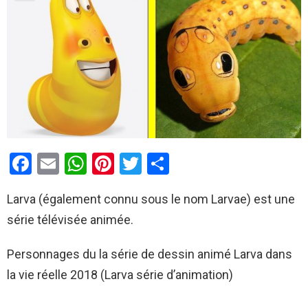
F
E
W
Pi
T
P
a
m
h
nt
wi
ar
Larva (également connu sous le nom Larvae) est une
ce
ail
at
er
tt
ta
série télévisée animée.
b
s
es
er
g
o
A
t
er
Personnages du la série de dessin animé Larva dans
o
p
la vie réelle 2018 (Larva série d’animation)
k
p