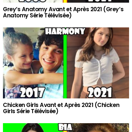
Grey’s Anatomy Avant et Après 2021 (Grey’s
Anatomy Série Télévisée)
Chicken Girls Avant et Après 2021 (Chicken
Girls Série Télévisée)