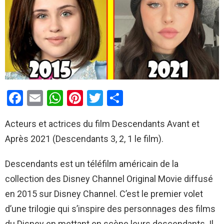
F
E
W
Pi
T
P
a
m
h
nt
wi
ar
Acteurs et actrices du film Descendants Avant et
ce
ail
at
er
tt
ta
Après 2021 (Descendants 3, 2, 1 le film).
b
s
es
er
g
o
A
t
er
Descendants est un téléfilm américain de la
o
p
collection des Disney Channel Original Movie diffusé
k
p
en 2015 sur Disney Channel. C’est le premier volet
d’une trilogie qui s’inspire des personnages des films
du Disney en mettant en scène leurs descendants. Il