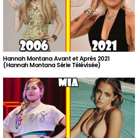
Hannah Montana Avant et Après 2021
(Hannah Montana Série Télévisée)