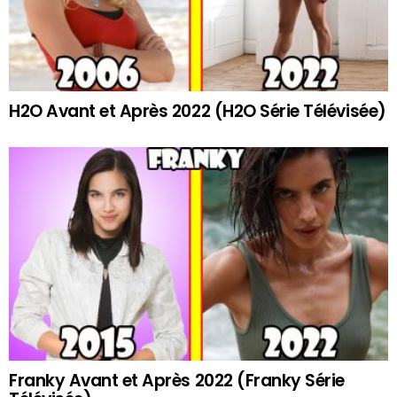
H2O Avant et Après 2022 (H2O Série Télévisée)
Franky Avant et Après 2022 (Franky Série