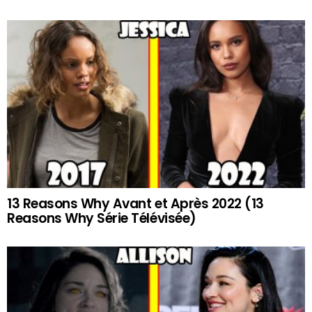
13 Reasons Why Avant et Après 2022 (13
Reasons Why Série Télévisée)