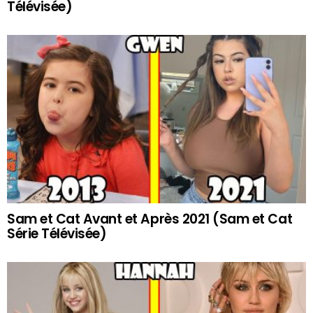
Télévisée)
Sam et Cat Avant et Après 2021 (Sam et Cat
Série Télévisée)