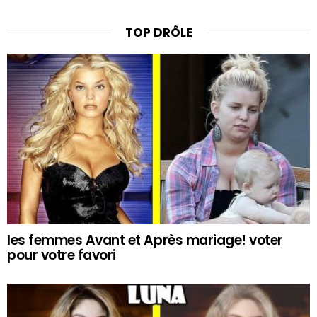
TOP DRÔLE
les femmes Avant et Après mariage! voter
pour votre favori