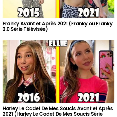
Franky Avant et Après 2021 (Franky ou Franky
2.0 Série Télévisée)
Harley Le Cadet De Mes Soucis Avant et Après
2021 (Harley Le Cadet De Mes Soucis Série