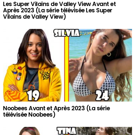
Les Super Vilains de Valley View Avant et
Après 2023 (La série télévisée Les Super
Vilains de Valley View)
Noobees Avant et Après 2023 (La série
télévisée Noobees)