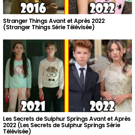
Stranger Things Avant et Après 2022
(Stranger Things Série Télévisée)
Les Secrets de Sulphur Springs Avant et Après
2022 (Les Secrets de Sulphur Springs Série
Télévisée)