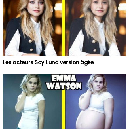
Les acteurs Soy Luna version âgée