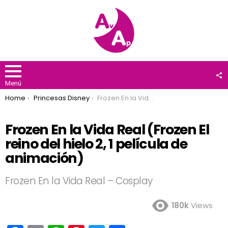
F
U
Menú
You are here:
Home
Princesas Disney
Frozen En la Vida Real (Frozen El reino del hielo 2, 1 película de animación)
Frozen En la Vida Real (Frozen El
reino del hielo 2, 1 película de
animación)
Frozen En la Vida Real – Cosplay
180k
Views