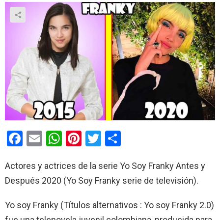
F
E
W
Pi
T
C
a
m
h
nt
wi
o
Actores y actrices de la serie Yo Soy Franky Antes y
ce
ail
at
er
tt
m
Después 2020 (Yo Soy Franky serie de televisión).
b
s
es
er
p
o
A
t
ar
Yo soy Franky (Títulos alternativos : Yo soy Franky 2.0)
o
p
tir
fue una telenovela juvenil colombiana, producida para