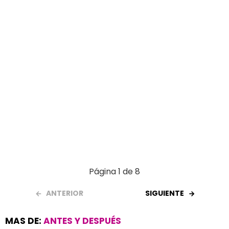
k
p
Página 1 de 8
ANTERIOR
SIGUIENTE
MAS DE:
ANTES Y DESPUÉS