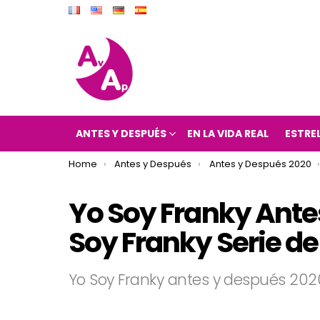
ANTES Y DESPUÉS
EN LA VIDA REAL
ESTRE
You are here:
Home
Antes y Después
Antes y Después 2020
Yo Soy Franky Ante
Soy Franky Serie de
Yo Soy Franky antes y después 202