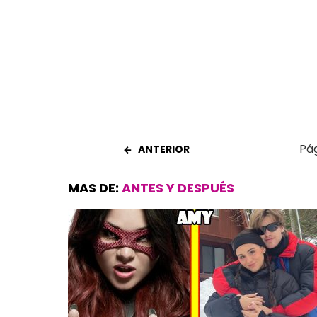
o
A
t
ar
o
p
tir
k
p
Pág
ANTERIOR
MAS DE:
ANTES Y DESPUÉS