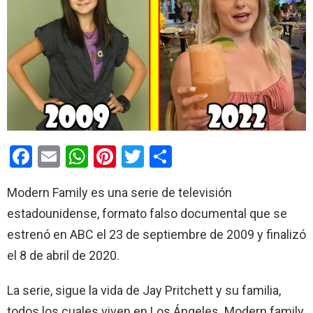
F
E
W
Pi
T
C
a
m
h
nt
wi
o
Modern Family es una serie de televisión
ce
ail
at
er
tt
m
estadounidense, formato falso documental que se
b
s
es
er
p
estrenó en ABC el 23 de septiembre de 2009 y finalizó
o
A
t
ar
el 8 de abril de 2020.
o
p
tir
k
p
La serie, sigue la vida de Jay Pritchett y su familia,
todos los cuales viven en Los Ángeles. Modern family