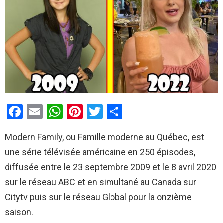
F
E
W
Pi
T
P
a
m
h
nt
wi
ar
Modern Family, ou Famille moderne au Québec, est
ce
ail
at
er
tt
ta
une série télévisée américaine en 250 épisodes,
b
s
es
er
g
diffusée entre le 23 septembre 2009 et le 8 avril 2020
o
A
t
er
sur le réseau ABC et en simultané au Canada sur
o
p
Citytv puis sur le réseau Global pour la onzième
k
p
saison.