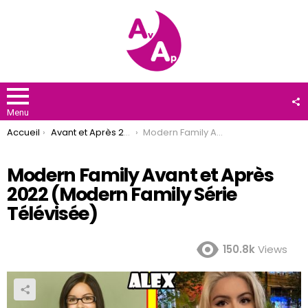
F
U
Menu
You are here:
Accueil
Avant et Après 2022
Modern Family Avant et Après 2022 (Modern Family Série Télévisée)
Modern Family Avant et Après
2022 (Modern Family Série
Télévisée)
150.8k
Views