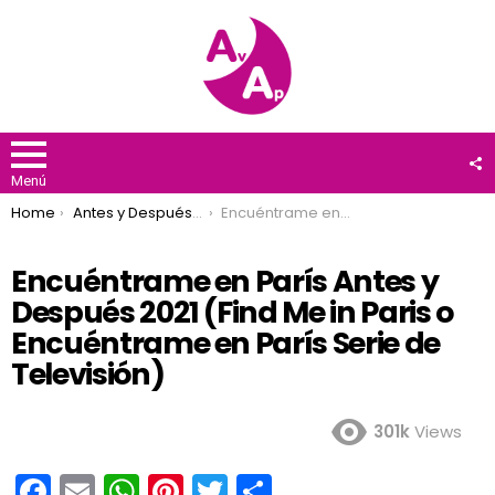
F
U
Menú
You are here:
Home
Antes y Después 2021
Encuéntrame en París Antes y Después 2021 (Find Me in Paris o Encuéntrame en París Serie de Televisión)
Encuéntrame en París Antes y
Después 2021 (Find Me in Paris o
Encuéntrame en París Serie de
Televisión)
301k
Views
F
E
W
Pi
T
C