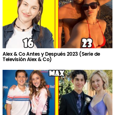
Alex & Co Antes y Después 2023 (Serie de
Televisión Alex & Co)