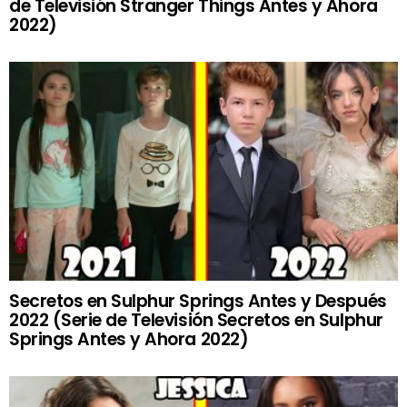
de Televisión Stranger Things Antes y Ahora
2022)
Secretos en Sulphur Springs Antes y Después
2022 (Serie de Televisión Secretos en Sulphur
Springs Antes y Ahora 2022)