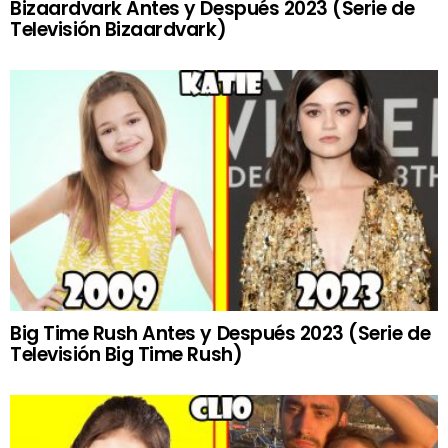
Bizaardvark Antes y Después 2023 (Serie de
Televisión Bizaardvark)
Big Time Rush Antes y Después 2023 (Serie de
Televisión Big Time Rush)