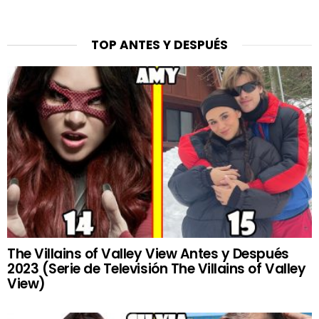
TOP ANTES Y DESPUÉS
The Villains of Valley View Antes y Después
2023 (Serie de Televisión The Villains of Valley
View)