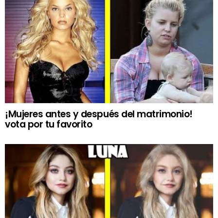
¡Mujeres antes y después del matrimonio!
vota por tu favorito