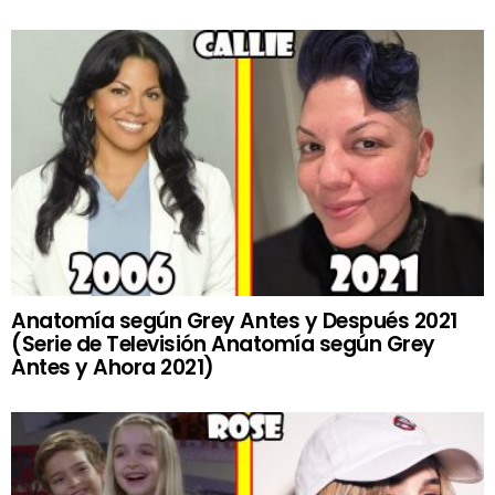
Anatomía según Grey Antes y Después 2021
(Serie de Televisión Anatomía según Grey
Antes y Ahora 2021)