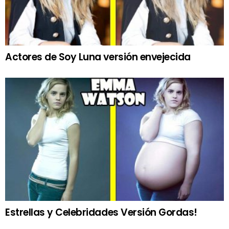
Actores de Soy Luna versión envejecida
Estrellas y Celebridades Versión Gordas!