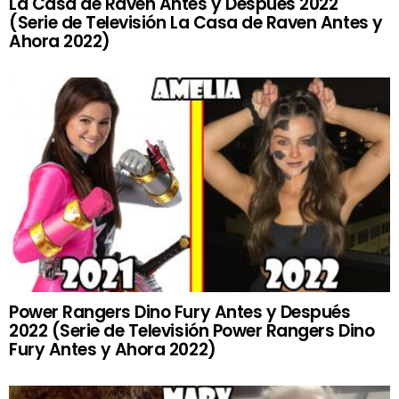
La Casa de Raven Antes y Después 2022
(Serie de Televisión La Casa de Raven Antes y
Ahora 2022)
Power Rangers Dino Fury Antes y Después
2022 (Serie de Televisión Power Rangers Dino
Fury Antes y Ahora 2022)