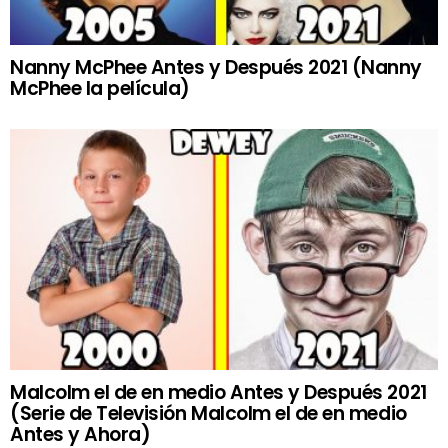
Nanny McPhee Antes y Después 2021 (Nanny
McPhee la película)
Malcolm el de en medio Antes y Después 2021
(Serie de Televisión Malcolm el de en medio
Antes y Ahora)