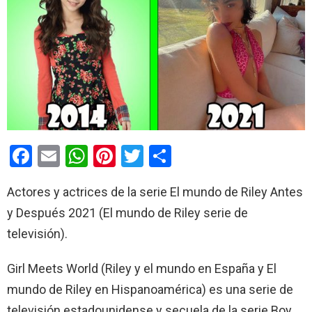
F
E
W
Pi
T
C
a
m
h
nt
wi
o
Actores y actrices de la serie El mundo de Riley Antes
ce
ail
at
er
tt
m
y Después 2021 (El mundo de Riley serie de
b
s
es
er
p
televisión).
o
A
t
ar
o
p
tir
Girl Meets World (Riley y el mundo en España y El
k
p
mundo de Riley en Hispanoamérica) es una serie de
televisión estadounidense y secuela de la serie Boy