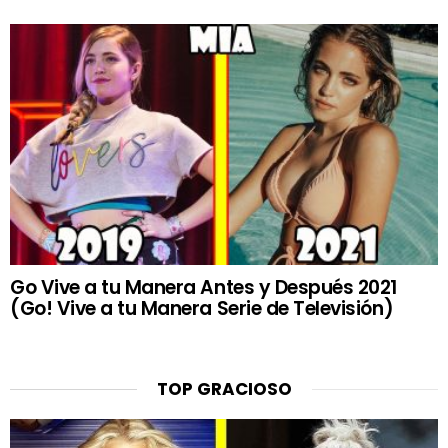
Go Vive a tu Manera Antes y Después 2021
(Go! Vive a tu Manera Serie de Televisión)
TOP GRACIOSO