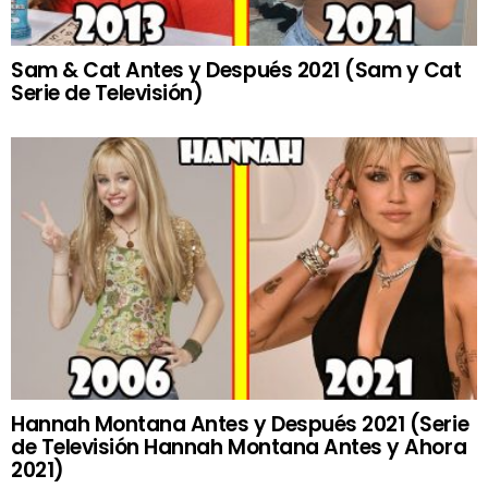
Sam & Cat Antes y Después 2021 (Sam y Cat
Serie de Televisión)
Hannah Montana Antes y Después 2021 (Serie
de Televisión Hannah Montana Antes y Ahora
2021)