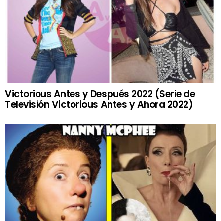
Victorious Antes y Después 2022 (Serie de
Televisión Victorious Antes y Ahora 2022)