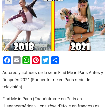
F
E
W
Pi
T
C
a
m
h
nt
wi
o
Actores y actrices de la serie Find Me in Paris Antes y
ce
ail
at
er
tt
m
Después 2021 (Encuéntrame en París serie de
b
s
es
er
p
televisión).
o
A
t
ar
o
p
tir
Find Me in Paris (Encuéntrame en París en
k
p
Hispanoamérica y Léna, rêve d’étoile en francés) es