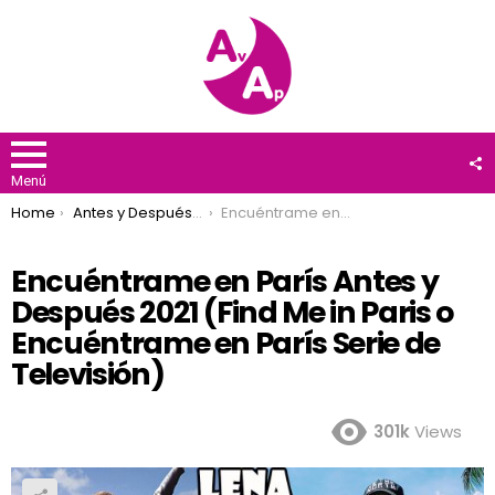
F
U
Menú
You are here:
Home
Antes y Después 2021
Encuéntrame en París Antes y Después 2021 (Find Me in Paris o Encuéntrame en París Serie de Televisión)
Encuéntrame en París Antes y
Después 2021 (Find Me in Paris o
Encuéntrame en París Serie de
Televisión)
301k
Views