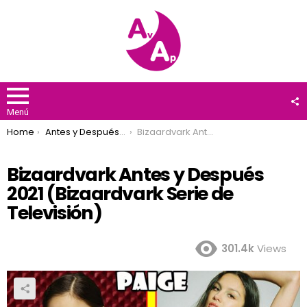
F
U
Menú
You are here:
Home
Antes y Después 2021
Bizaardvark Antes y Después 2021 (Bizaardvark Serie de Televisión)
Bizaardvark Antes y Después
2021 (Bizaardvark Serie de
Televisión)
301.4k
Views