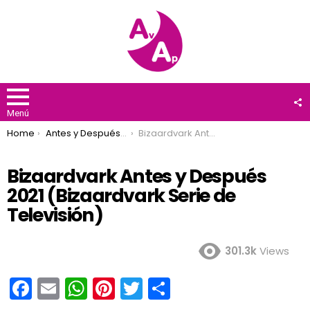
F
U
Menú
You are here:
Home
Antes y Después 2021
Bizaardvark Antes y Después 2021 (Bizaardvark Serie de Televisión)
Bizaardvark Antes y Después
2021 (Bizaardvark Serie de
Televisión)
301.3k
Views
F
E
W
Pi
T
C