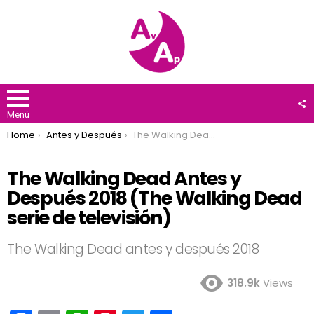
F
U
Menú
You are here:
Home
Antes y Después
The Walking Dead Antes y Después 2018 (The Walking Dead serie de televisión)
The Walking Dead Antes y
Después 2018 (The Walking Dead
serie de televisión)
The Walking Dead antes y después 2018
318.9k
Views