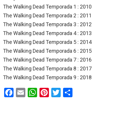
The Walking Dead Temporada 1 : 2010
The Walking Dead Temporada 2 : 2011
The Walking Dead Temporada 3 : 2012
The Walking Dead Temporada 4 : 2013
The Walking Dead Temporada 5 : 2014
The Walking Dead Temporada 6 : 2015
The Walking Dead Temporada 7 : 2016
The Walking Dead Temporada 8 : 2017
The Walking Dead Temporada 9 : 2018
F
E
W
Pi
T
C
a
m
h
nt
wi
o
ce
ail
at
er
tt
m
b
s
es
er
p
o
A
t
ar