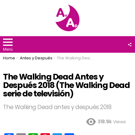
F
U
Menú
You are here:
Home
Antes y Después
The Walking Dead Antes y Después 2018 (The Walking Dead serie de televisión)
The Walking Dead Antes y
Después 2018 (The Walking Dead
serie de televisión)
The Walking Dead antes y después 2018
318.9k
Views