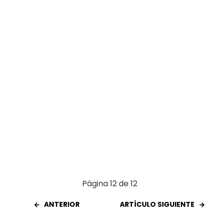
o
p
tir
k
p
Página 12 de 12
ANTERIOR
ARTÍCULO SIGUIENTE