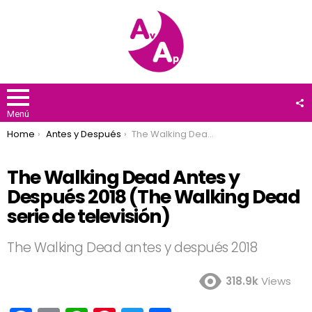
F
U
Menú
You are here:
Home
Antes y Después
The Walking Dead Antes y Después 2018 (The Walking Dead serie de televisión)
The Walking Dead Antes y
Después 2018 (The Walking Dead
serie de televisión)
The Walking Dead antes y después 2018
318.9k
Views