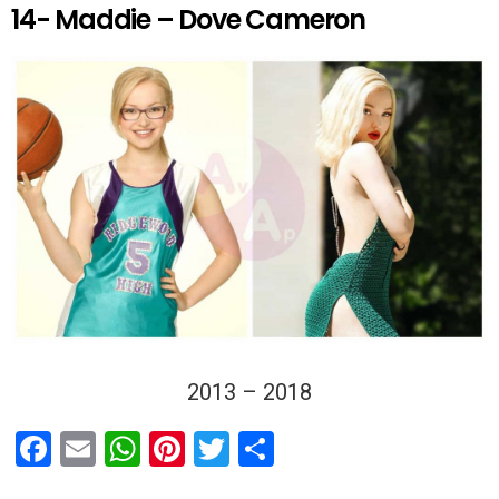
14- Maddie – Dove Cameron
2013 – 2018
F
E
W
Pi
T
C
a
m
h
nt
wi
o