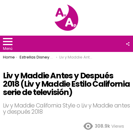
F
U
Menú
You are here:
Home
Estrellas Disney Channel
Liv y Maddie Antes y Después 2018 (Liv y Maddie Estilo California serie de televisión)
Liv y Maddie Antes y Después
2018 (Liv y Maddie Estilo California
serie de televisión)
Liv y Maddie California Style o Liv y Maddie antes
y después 2018
308.9k
Views