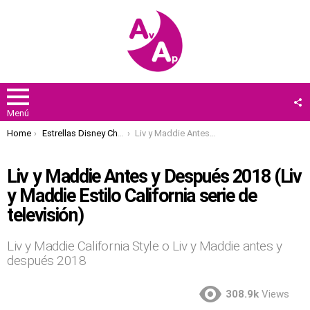
F
U
Menú
You are here:
Home
Estrellas Disney Channel
Liv y Maddie Antes y Después 2018 (Liv y Maddie Estilo California serie de televisión)
Liv y Maddie Antes y Después 2018 (Liv
y Maddie Estilo California serie de
televisión)
Liv y Maddie California Style o Liv y Maddie antes y
después 2018
308.9k
Views