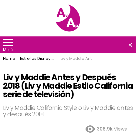
F
U
Menú
You are here:
Home
Estrellas Disney Channel
Liv y Maddie Antes y Después 2018 (Liv y Maddie Estilo California serie de televisión)
Liv y Maddie Antes y Después
2018 (Liv y Maddie Estilo California
serie de televisión)
Liv y Maddie California Style o Liv y Maddie antes
y después 2018
308.9k
Views