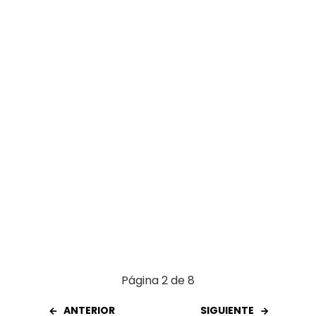
o
A
t
ar
o
p
tir
k
p
Página 2 de 8
ANTERIOR
SIGUIENTE