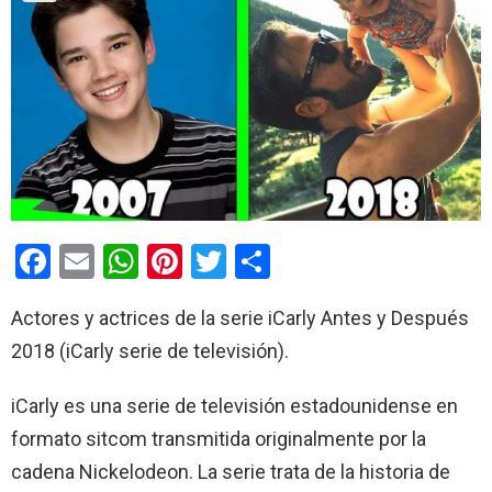
F
E
W
Pi
T
C
a
m
h
nt
wi
o
Actores y actrices de la serie iCarly Antes y Después
ce
ail
at
er
tt
m
2018 (iCarly serie de televisión).
b
s
es
er
p
o
A
t
ar
iCarly es una serie de televisión estadounidense en
o
p
tir
formato sitcom transmitida originalmente por la
k
p
cadena Nickelodeon.​ La serie trata de la historia de