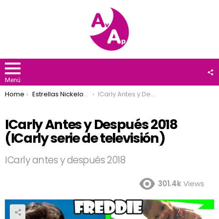
F
U
Menú
You are here:
Home
Estrellas Nickelodeon
ICarly Antes y Después 2018 (ICarly serie de televisión)
ICarly Antes y Después 2018
(ICarly serie de televisión)
ICarly antes y después 2018
301.4k
Views