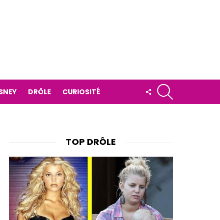
RECHERCHE
FOLLOW
ISNEY
DRÔLE
CURIOSITÉ
US
TOP DRÔLE