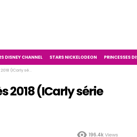
RS DISNEY CHANNEL
STARS NICKELODEON
PRINCESSES D
arly série télévisée)
s 2018 (ICarly série
196.4k
Views