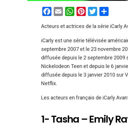
F
E
W
Pi
T
P
a
m
h
nt
wi
ar
Acteurs et actrices de la série iCarly A
ce
ail
at
er
tt
ta
b
s
es
er
g
iCarly est une série télévisée américa
o
A
t
er
septembre 2007 et le 23 novembre 2012
o
p
diffusée depuis le 2 septembre 2009 
k
p
Nickelodeon Teen et depuis le 6 janvie
diffusée depuis le 3 janvier 2010 sur 
Netflix.
Les acteurs en français de iCarly Avan
1- Tasha – Emily R