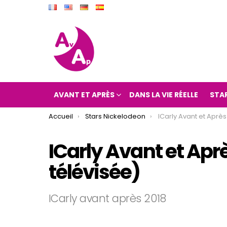
AVANT ET APRÈS
DANS LA VIE RÉELLE
STA
You are here:
Accueil
Stars Nickelodeon
ICarly Avant et Après 2018 (IC
ICarly Avant et Aprè
télévisée)
ICarly avant après 2018