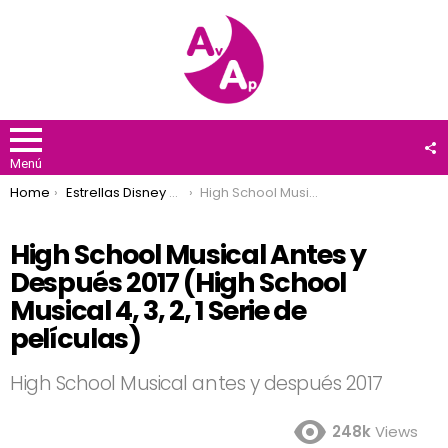
F
U
Menú
You are here:
Home
Estrellas Disney Channel
High School Musical Antes y Después 2017 (High School Musical 4, 3, 2, 1 Serie de películas)
High School Musical Antes y
Después 2017 (High School
Musical 4, 3, 2, 1 Serie de
películas)
High School Musical antes y después 2017
248k
Views