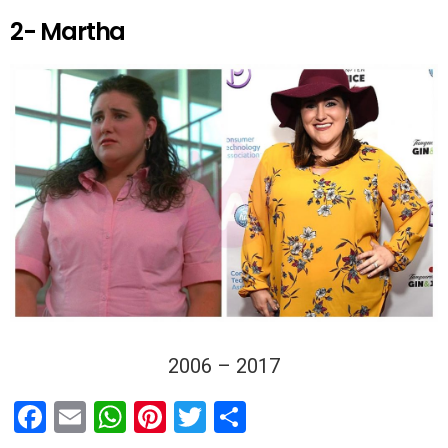
2- Martha
2006 – 2017
F
E
W
Pi
T
C