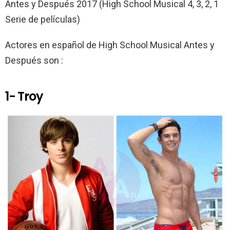
o
p
tir
Antes y Después 2017 (High School Musical 4, 3, 2, 1
k
p
Serie de películas)
Actores en español de High School Musical Antes y
Después son :
1- Troy