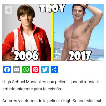
F
E
W
Pi
T
C
a
m
h
nt
wi
o
High School Musical es una película juvenil musical
ce
ail
at
er
tt
m
estadounidense para televisión.
b
s
es
er
p
o
A
t
ar
Actores y actrices de la película High School Musical