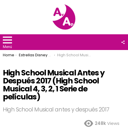
F
U
Menú
You are here:
Home
Estrellas Disney Channel
High School Musical Antes y Después 2017 (High School Musical 4, 3, 2, 1 Serie de películas)
High School Musical Antes y
Después 2017 (High School
Musical 4, 3, 2, 1 Serie de
películas)
High School Musical antes y después 2017
248k
Views