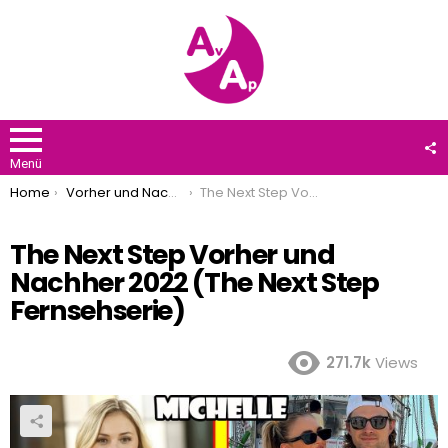
F
U
Menü
You are here:
Home
Vorher und Nachher 2022
The Next Step Vorher und Nachher 2022 (The Next Step Fernsehserie)
The Next Step Vorher und
Nachher 2022 (The Next Step
Fernsehserie)
271.7k
Views