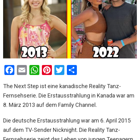
F
E
W
Pi
T
T
a
m
h
nt
wi
eil
The Next Step ist eine kanadische Reality Tanz-
ce
ail
at
er
tt
e
Fernsehserie. Die Erstausstrahlung in Kanada war am
b
s
es
er
n
8. März 2013 auf dem Family Channel.
o
A
t
o
p
Die deutsche Erstausstrahlung war am 6. April 2015
k
p
auf dem TV-Sender Nicknight. Die Reality Tanz-
Fernsehserie zeigt das Leben von jungen Teenagern,