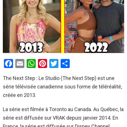
F
E
W
Pi
T
P
a
m
h
nt
wi
ar
The Next Step : Le Studio (The Next Step) est une
ce
ail
at
er
tt
ta
série télévisée canadienne sous forme de téléréalité,
b
s
es
er
g
créée en 2013.
o
A
t
er
o
p
La série est filmée à Toronto au Canada. Au Québec, la
k
p
série est diffusée sur VRAK depuis janvier 2014. En
France, la série est diffusée sur Disney Channel