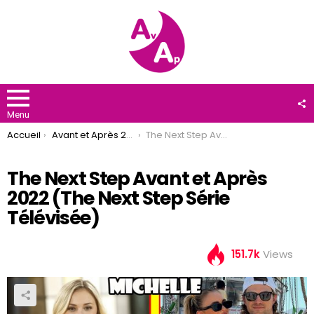
F
U
Menu
You are here:
Accueil
Avant et Après 2022
The Next Step Avant et Après 2022 (The Next Step Série Télévisée)
The Next Step Avant et Après
2022 (The Next Step Série
Télévisée)
151.7k
Views