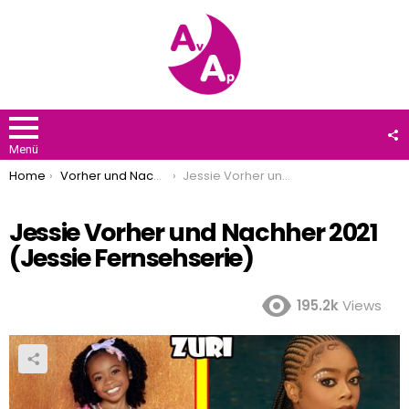
F
U
Menü
You are here:
Home
Vorher und Nachher 2021
Jessie Vorher und Nachher 2021 (Jessie Fernsehserie)
Jessie Vorher und Nachher 2021
(Jessie Fernsehserie)
195.2k
Views