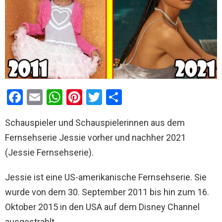
F
E
W
Pi
T
T
a
m
h
nt
wi
eil
Schauspieler und Schauspielerinnen aus dem
ce
ail
at
er
tt
e
Fernsehserie Jessie vorher und nachher 2021
b
s
es
er
n
(Jessie Fernsehserie).
o
A
t
o
p
Jessie ist eine US-amerikanische Fernsehserie. Sie
k
p
wurde von dem 30. September 2011 bis hin zum 16.
Oktober 2015 in den USA auf dem Disney Channel
ausgestrahlt.