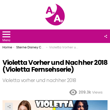
F
U
Menü
You are here:
Home
Sterne Disney Channel
Violetta Vorher und Nachher 2018 (Violetta Fernsehserie)
Violetta Vorher und Nachher 2018
(Violetta Fernsehserie)
Violetta vorher und nachher 2018
209.3k
Views