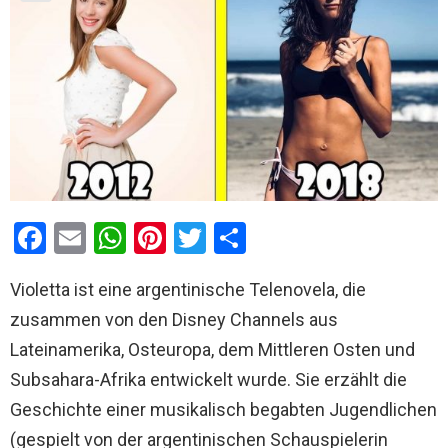
F
E
W
Pi
T
T
a
m
h
nt
wi
eil
Violetta ist eine argentinische Telenovela, die
ce
ail
at
er
tt
e
zusammen von den Disney Channels aus
b
s
es
er
n
Lateinamerika, Osteuropa, dem Mittleren Osten und
o
A
t
Subsahara-Afrika entwickelt wurde. Sie erzählt die
o
p
Geschichte einer musikalisch begabten Jugendlichen
k
p
(gespielt von der argentinischen Schauspielerin