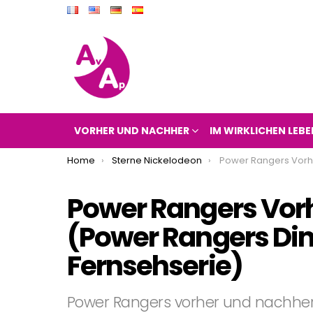
VORHER UND NACHHER
IM WIRKLICHEN LEBE
You are here:
Home
Sterne Nickelodeon
Power Rangers Vorher und Nachher 2018 (Power
Power Rangers Vor
(Power Rangers Di
Fernsehserie)
Power Rangers vorher und nachher