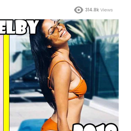
314.8k
Views