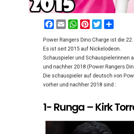
F
E
W
Pi
T
T
a
m
h
nt
wi
eil
Power Rangers Dino Charge ist die 22.
ce
ail
at
er
tt
e
Es ist seit 2015 auf Nickelodeon.
b
s
es
er
n
Schauspieler und Schauspielerinnen 
o
A
t
und nachher 2018 (Power Rangers Din
o
p
Die schauspieler auf deutsch von Po
k
p
vorher und nachher 2018 sind :
1- Runga – Kirk Tor