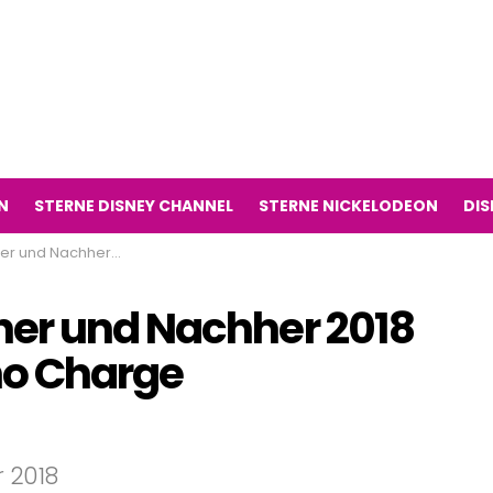
N
STERNE DISNEY CHANNEL
STERNE NICKELODEON
DIS
 Rangers Dino Charge Fernsehserie)
her und Nachher 2018
no Charge
 2018