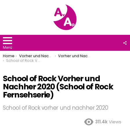
F
U
Menü
You are here:
Home
Vorher und Nachher
Vorher und Nachher 2020
School of Rock Vorher und Nachher 2020 (School of Rock Fernsehserie)
School of Rock Vorher und
Nachher 2020 (School of Rock
Fernsehserie)
School of Rock vorher und nachher 2020
311.4k
Views