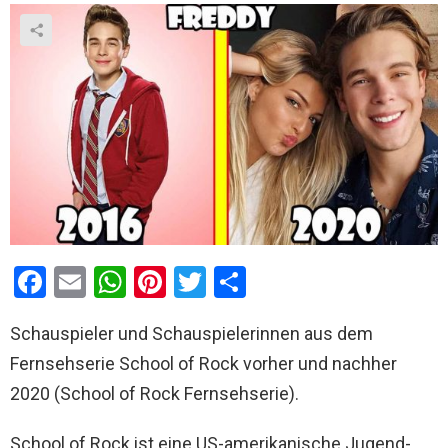
F
E
W
Pi
T
T
a
m
h
nt
wi
eil
Schauspieler und Schauspielerinnen aus dem
ce
ail
at
er
tt
e
Fernsehserie School of Rock vorher und nachher
b
s
es
er
n
2020 (School of Rock Fernsehserie).
o
A
t
o
p
School of Rock ist eine US-amerikanische Jugend-